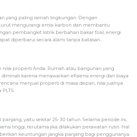
an yang paling ramah lingkungan. Dengan
 turut mengurangi emisi karbon dan membantu
gan pembangkit listrik berbahan bakar fosil, energi
apat diperbarui secara alami tanpa batasan.
nilai properti Anda. Rumah atau bangunan yang
 diminati karena menawarkan efisiensi energi dan biaya
rencana menjual properti di masa depan, nilai jualnya
a PLTS.
panjang, yaitu sekitar 25-30 tahun. Selama periode ini,
ensi tinggi, terutama jika dilakukan perawatan rutin. Hal
mberikan keuntungan jangka panjang bagi penggunanya.