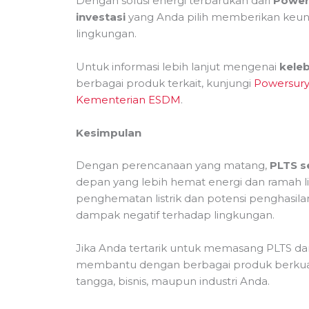
Dengan solusi energi terbarukan dari
Power
investasi
yang Anda pilih memberikan keunt
lingkungan.
Untuk informasi lebih lanjut mengenai
kele
berbagai produk terkait, kunjungi
Powersur
Kementerian ESDM
.
Kesimpulan
Dengan perencanaan yang matang,
PLTS s
depan yang lebih hemat energi dan ramah li
penghematan listrik dan potensi penghasil
dampak negatif terhadap lingkungan.
Jika Anda tertarik untuk memasang PLTS dan
membantu dengan berbagai produk berkual
tangga, bisnis, maupun industri Anda.