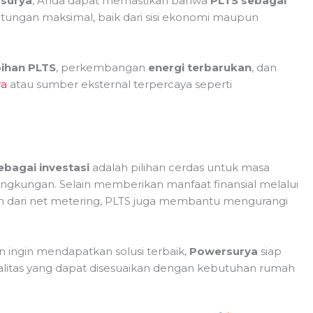
surya
, Anda dapat memastikan bahwa
PLTS sebagai
ungan maksimal, baik dari sisi ekonomi maupun
bihan PLTS
, perkembangan
energi terbarukan
, dan
ya
atau sumber eksternal terpercaya seperti
ebagai investasi
adalah pilihan cerdas untuk masa
ngkungan. Selain memberikan manfaat finansial melalui
an dari net metering, PLTS juga membantu mengurangi
 ingin mendapatkan solusi terbaik,
Powersurya
siap
itas yang dapat disesuaikan dengan kebutuhan rumah