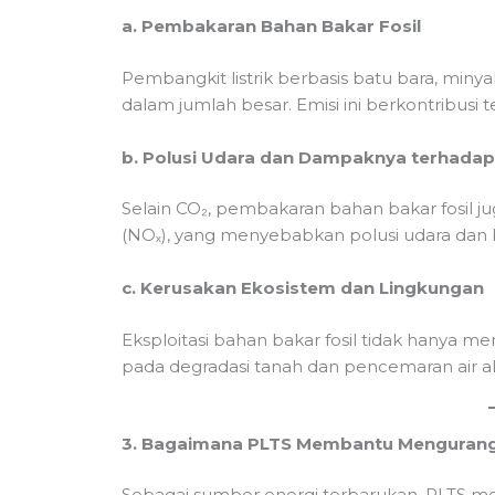
a. Pembakaran Bahan Bakar Fosil
Pembangkit listrik berbasis batu bara, miny
dalam jumlah besar. Emisi ini berkontribus
b. Polusi Udara dan Dampaknya terhada
Selain CO₂, pembakaran bahan bakar fosil ju
(NOₓ), yang menyebabkan polusi udara dan 
c. Kerusakan Ekosistem dan Lingkungan
Eksploitasi bahan bakar fosil tidak hanya
pada degradasi tanah dan pencemaran air aki
3. Bagaimana PLTS Membantu Mengurangi
Sebagai sumber energi terbarukan, PLTS m