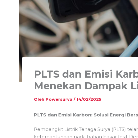
PLTS dan Emisi Kar
Menekan Dampak L
Oleh
Powersurya
/
14/02/2025
PLTS dan Emisi Karbon: Solusi Energi Be
Pembangkit Listrik Tenaga Surya (PLTS) tel
ketergantungan pada bahan bakar fosil. D