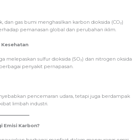
ak, dan gas bumi menghasilkan karbon dioksida (CO₂)
i terhadap pemanasan global dan perubahan iklim.
p Kesehatan
ga melepaskan sulfur dioksida (SO₂) dan nitrogen oksida
berbagai penyakit pernapasan.
 menyebabkan pencemaran udara, tetapi juga berdampak
bat limbah industri.
 Emisi Karbon?
enawarkan berbagai manfaat dalam mengurangi emisi